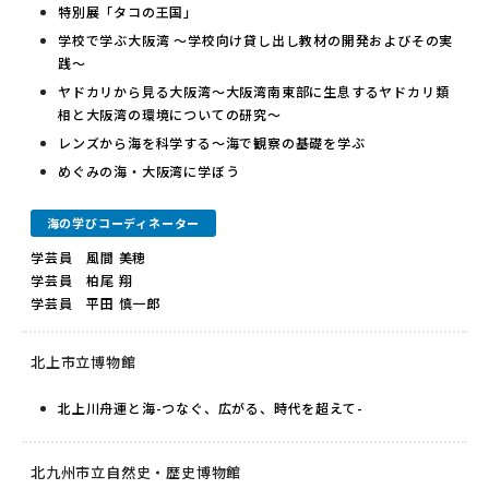
特別展「タコの王国」
学校で学ぶ大阪湾 ～学校向け貸し出し教材の開発およびその実
践～
ヤドカリから見る大阪湾〜大阪湾南東部に生息するヤドカリ類
相と大阪湾の環境についての研究〜
レンズから海を科学する〜海で観察の基礎を学ぶ
めぐみの海・大阪湾に学ぼう
海の学びコーディネーター
学芸員 風間 美穂
学芸員 柏尾 翔
学芸員 平田 慎一郎
北上市立博物館
北上川舟運と海-つなぐ、広がる、時代を超えて-
北九州市立自然史・歴史博物館