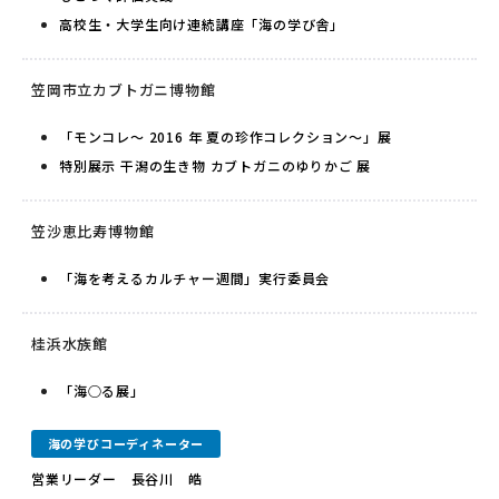
高校生・大学生向け連続講座「海の学び舎」
笠岡市立カブトガニ博物館
「モンコレ〜 2016 年 夏の珍作コレクション〜」展
特別展示 干潟の生き物 カブトガニのゆりかご 展
笠沙恵比寿博物館
「海を考えるカルチャー週間」実行委員会
桂浜水族館
「海○る展」
海の学びコーディネーター
営業リーダー 長谷川 皓