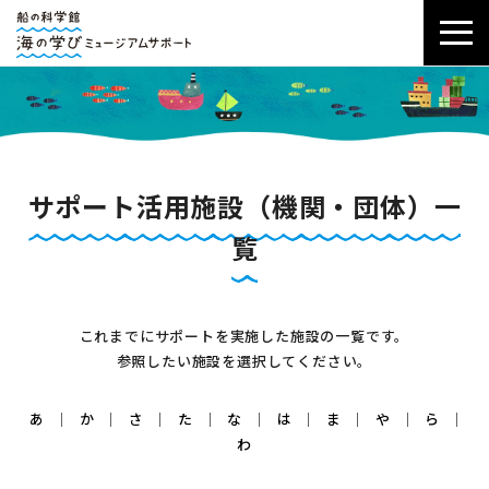
サポート活用施設（機関・団体）一
覧
これまでにサポートを実施した施設の一覧です。
参照したい施設を選択してください。
あ
｜
か
｜
さ
｜
た
｜
な
｜
は
｜
ま
｜
や
｜
ら
｜
わ