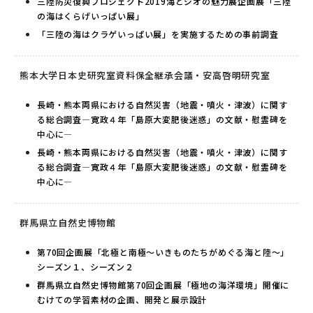
三陸防災復興プロジェクト2019海とジオの魅力展企画展「三陸
の海はくらげいっぱい展」
「三陸の海はクラゲいっぱい展」を実施するための事前調査
熊本大学日本史研究室資料保全継承会議・安高啓明研究室
長崎・熊本両県における自然災害（地震・噴火・津波）に関す
る総合調査―寛政４年「島原大変肥後迷惑」の文献・慰霊碑を
中心に―
長崎・熊本両県における自然災害（地震・噴火・津波）に関す
る総合調査―寛政４年「島原大変肥後迷惑」の文献・慰霊碑を
中心に―
群馬県立自然史博物館
第70回企画展「北極と南極～いきものたちがめぐる海と陸～」
シーズン１、シーズン２
群馬県立自然史博物館第70回企画展「極地の海洋環境」開催に
むけての学習素材の企画、開発と展示設計