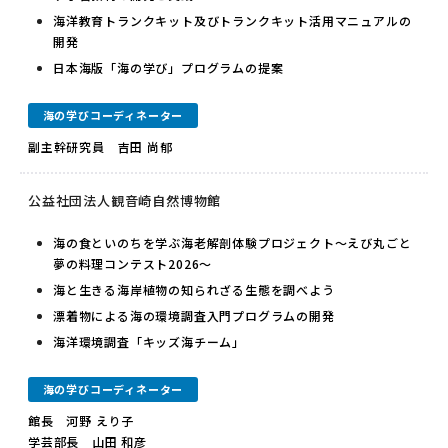
海洋教育トランクキット及びトランクキット活用マニュアルの
開発
日本海版「海の学び」プログラムの提案
海の学びコーディネーター
副主幹研究員 吉田 尚郁
公益社団法人観音崎自然博物館
海の食といのちを学ぶ海老解剖体験プロジェクト～えび丸ごと
夢の料理コンテスト2026～
海と生きる海岸植物の知られざる生態を調べよう
漂着物による海の環境調査入門プログラムの開発
海洋環境調査「キッズ海チーム」
海の学びコーディネーター
館長 河野 えり子
学芸部長 山田 和彦