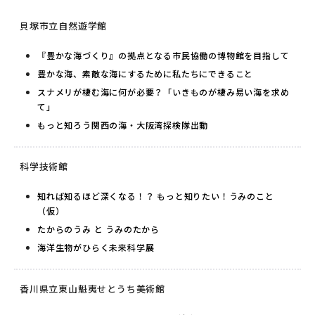
貝塚市立自然遊学館
『豊かな海づくり』の拠点となる市民協働の博物館を目指して
豊かな海、素敵な海にするために私たちにできること
スナメリが棲む海に何が必要？「いきものが棲み易い海を求め
て」
もっと知ろう関西の海・大阪湾探検隊出動
科学技術館
知れば知るほど深くなる！？ もっと知りたい！うみのこと
（仮）
たからのうみ と うみのたから
海洋生物がひらく未来科学展
香川県立東山魁夷せとうち美術館