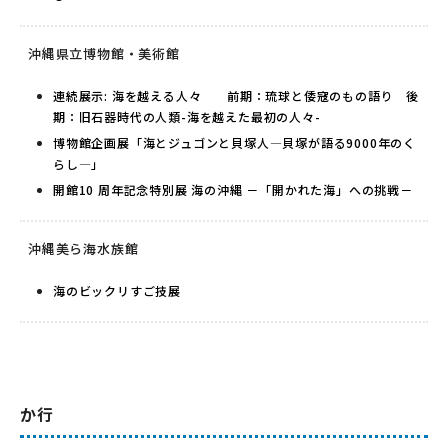
沖縄県立博物館・美術館
連続展示: 海を越える人々 前期：琉球と倭寇のもの語り 後
期：旧石器時代の人類-海を越えた最初の人々-
博物館企画展「海とジュゴンと貝塚人―貝塚が語る9000年のく
らし―」
開館10 周年記念特別展 海の沖縄 －「開かれた海」への挑戦－
沖縄美ら海水族館
海のビックリすご技展
か行