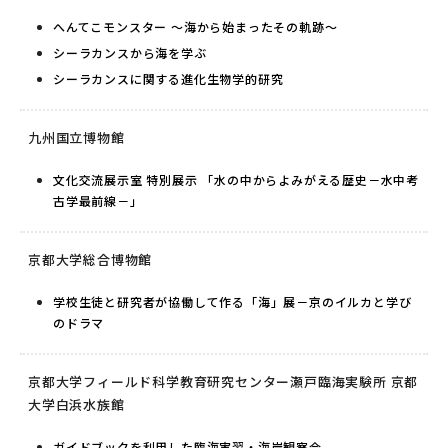
へんてこモンスター ～海から始まったその軌跡～
シーラカンスから海を学ぶ
シーラカンスに関する進化生物学的研究
九州国立博物館
文化交流展示室 特別展示 「水の中からよみがえる歴史－水中考
古学最前線－」
京都大学総合博物館
学校生徒と研究者が協働して作る「海」展－京のイルカと学び
のドラマ
京都大学フィールド科学教育研究センター瀬戸臨海実験所 京都
大学白浜水族館
ガイドブックを利用した臨海実習・海岸観察会