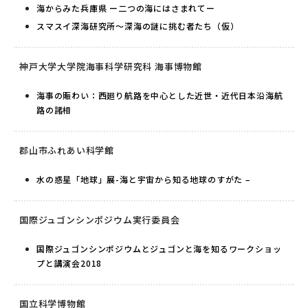
海からみた兵庫県 ー二つの海にはさまれてー
スマスイ深海研究所〜深海の謎に挑む者たち（仮）
神戸大学大学院海事科学研究科 海事博物館
海事の賑わい：西廻り航路を中心とした近世・近代日本沿海航
路の諸相
郡山市ふれあい科学館
水の惑星「地球」展-海と宇宙から知る地球のすがた –
国際ジュゴンシンポジウム実行委員会
国際ジュゴンシンポジウムとジュゴンと海を知るワークショッ
プと講演会2018
国立科学博物館