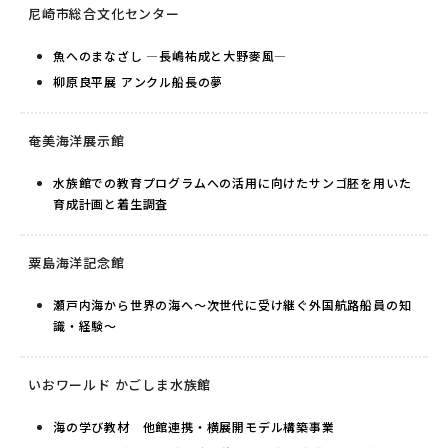
尼崎市総合文化センター
魚へのまなざし ―長嶋祐成と大野麥風―
柳原良平展 アンクル船長の夢
奄美海洋展示館
水族館での教育プログラムへの活用に向けたサンゴ胚を用いた
育成計画と着生調査
粟島海洋記念館
瀬戸内海から世界の海へ～次世代に受け継ぐ外国航路船員の知
識・経験～
いおワールド かごしま水族館
海の学び教材 他館連携・横展開モデル構築事業