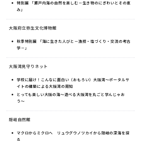
特別展 「瀬戸内海の自然を楽しむ－生き物のにぎわいとその恵
み」
大阪府立弥生文化博物館
秋季特別展 「海に生きた人びと－漁撈・塩づくり・交流の考古
学－」
大阪湾見守りネット
学校に届け！こんなに面白い（おもろい）大阪湾～ポータルサ
イトの構築による大阪湾の周知
とっても楽しい大阪の海〜遊べる大阪湾を丸ごと学んじゃお
う〜
隠岐自然館
マクロからミクロへ リュウグウノツカイから隠岐の深海を探
る