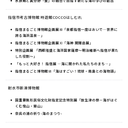
水族館と異分野「食」の融合で目指す新たな海の学びの創出
指宿市考古博物館 時遊館COCCOはしむれ
指宿まるごと博物館企画展Ⅻ「泉都指宿一度はおいで―世界に
誇る海浜温泉―」
指宿まるごと博物館企画展Ⅺ「海神 開聞岳展」
特別企画展 「西郷隆盛と海洋国家薩摩〜明治維新へ指宿が果た
した役割〜」
「もっと大好き！ 指宿展 ―海に開かれた私たちのまち―」
指宿まるごと博物館Ⅶ「海はすごい！琉球・南島との海物語」
射水市新湊博物館
国重要無形民俗文化財指定記念特別展「放生津の祭－海がはぐ
くむ曳山・築山」
奈呉の浦の祈り-海のまつり-