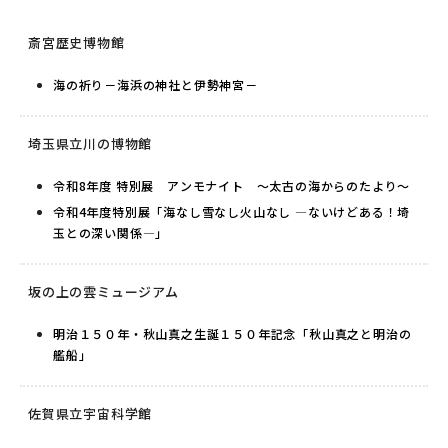
斎宮歴史博物館
海の祈り－海浜の神社と伊勢神宮－
埼玉県立川の博物館
令和8年度 特別展 アンモナイト ～太古の海からのたより～
令和4年度特別展「海なし雪なし火山なし ―ないけどある！埼
玉との深い関係―」
坂の上の雲ミュージアム
明治１５０年・秋山真之生誕１５０年記念「秋山真之と明治の
艦船」
佐賀県立宇宙科学館