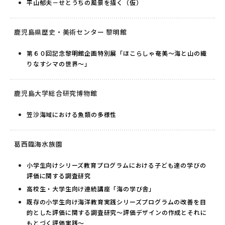
平山郁夫－せとうちの風景を描く（仮）
鹿児島県歴史・美術センター 黎明館
第６０回記念黎明館企画特別展「ほこらしゃ奄美～海と山の織
りなすシマの世界～」
鹿児島大学総合研究博物館
笠沙海域における魚類の多様性
葛西臨海水族園
小学生向けシリーズ教育プログラムにおける子ども達の学びの
評価に関する調査研究
高校生・大学生向け連続講座「海の学び舎」
既存の小学生向け海洋教育実践シリーズプログラムの改善を目
的とした評価に関する調査研究～評価デザインの作成とそれに
もとづく評価実践～