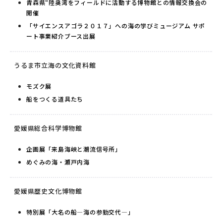
青森県“陸奥湾をフィールドに活動する博物館との情報交換会の
開催
「サイエンスアゴラ２０１７」への海の学びミュージアム サポ
ート事業紹介ブース出展
うるま市立海の文化資料館
モズク展
船をつくる道具たち
愛媛県総合科学博物館
企画展「来島海峡と潮流信号所」
めぐみの海・瀬戸内海
愛媛県歴史文化博物館
特別展「大名の船―海の参勤交代―」