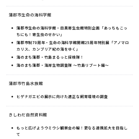
蒲郡市生命の海科学館
蒲郡市生命の海科学館・目黒寄生虫館特別企画「あっちもこっ
ちにも！寄生虫のせかい」
蒲郡市制70周年・生命の海科学館開館25周年特別展「アノマロ
カリス、カンブリア紀の海をゆく」
海のまち蒲郡・竹島まるっと探検隊！
海のまち蒲郡・海岸生物調査隊 ～竹島リブート編～
蒲郡市竹島水族館
ヒゲナガエビの展示に向けた適正な飼育環境の調査
きしわだ自然資料館
もっと広げようウミウシ観察会の輪！更なる連携拡大を目指し
て