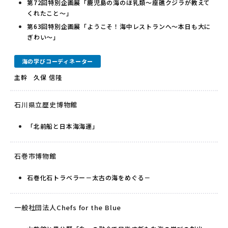
第72回特別企画展「鹿児島の海のほ乳類～座礁クジラが教えて
くれたこと～」
第63回特別企画展「ようこそ！海中レストランへ～本日も大に
ぎわい～」
海の学びコーディネーター
主幹 久保 信隆
石川県立歴史博物館
「北前船と日本海海運」
石巻市博物館
石巻化石トラベラー－太古の海をめぐる－
一般社団法人Chefs for the Blue