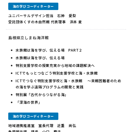
海の学びコーディネーター
ユニバーサルデザイン担当 石神 愛梨
受託団体くすの木自然館 代表理事 浜本 麦
島根県立しまね海洋館
水族館は海を学び、伝える場 PART２
水族館は海を学び、伝える場
特別支援学校の授業充実から地域の課題解決へ
ICTでもっとつなごう特別支援学校と海・水族館
ICTでつなぐ特別支援学校と海・水族館 ～来館困難者のため
の海を学ぶ遠隔プログラムの開発と実践
特別展「古代からつながる海」
「深海の世界」
海の学びコーディネーター
地域連携推進室 室長代理 近重 尚弘
魚類展示課 課長 山口 慶子