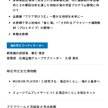
向とその要因分析を通じた地域の海の学習プログラム開発に向
けて
企画展「アクア学びうむ」～豊かな地球を未来に～
水族館で学ぶ地域の「食と海」～“さわれるアウトリーチ補助教
材（プロトタイプ）の開発～
移動水族館
海の学びコーディネーター
飼育展示部部長 櫛引 俊彦
管理部 広報企画グループサブリーダー 久保 真司
明石市立文化博物館
MUSEUM PLAYER！と研究する、海辺のくらし―海から食卓へ
―
ミュージアムプレイヤーとつくる海辺のくらしを知るキット
アクアワールド茨城県大洗水族館