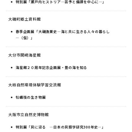
特別展「瀬戸内ヒストリア―芸予と備讃を中心に―」
大磯町郷土資料館
春季企画展「大磯漁業史―海と共に生きる人々の暮らし
―（仮）」
大分市関崎海星館
海星館２０周年記念企画展・豊の海を知る
大柿自然環境体験学習交流館
牡蠣筏の生き物展
大阪市立自然史博物館
特別展「貝に沼る —日本の貝類学研究300年史—」