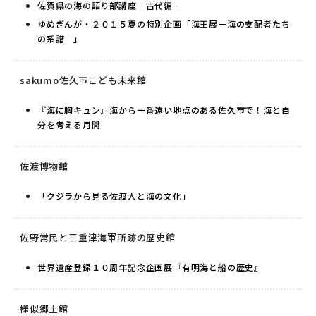
佐賀県の海の語り部講座‐古代編‐
ゆめぎんが・２０１５夏の特別企画「海王展－海の支配者たち
の系譜－」
sakumo佐久市こども未来館
『海に胸キュン』海から一番遠い地点のある佐久市で！海と自
分を考える月間
佐渡博物館
「クジラから見る佐渡人と海の文化」
佐野常民と三重津海軍所跡の歴史館
世界遺産登録１０周年記念企画展『有明海と船の歴史』
様似郷土館