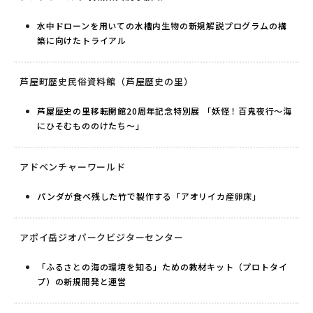
水中ドローンを用いての水槽内生物の新規解説プログラムの構
築に向けたトライアル
芦屋町歴史民俗資料館（芦屋歴史の里）
芦屋歴史の里移転開館20周年記念特別展 「妖怪！百鬼夜行～海
にひそむもののけたち～」
アドベンチャーワールド
パンダが食べ残した竹で製作する「アオリイカ産卵床」
アポイ岳ジオパークビジターセンター
「ふるさとの海の環境を知る」ための教材キット（プロトタイ
プ）の新規開発と運営