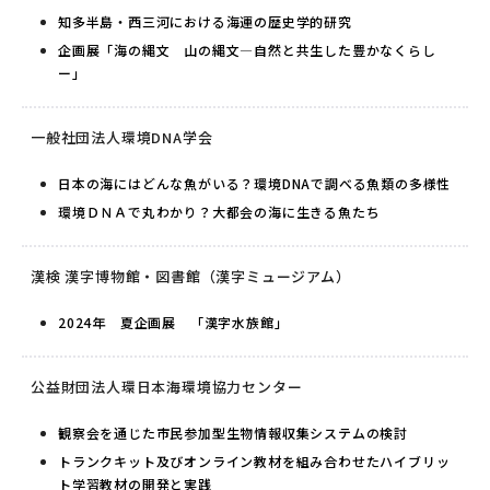
知多半島・西三河における海運の歴史学的研究
企画展「海の縄文 山の縄文―自然と共生した豊かなくらし
ー」
一般社団法人環境DNA学会
日本の海にはどんな魚がいる？環境DNAで調べる魚類の多様性
環境ＤＮＡで丸わかり？大都会の海に生きる魚たち
漢検 漢字博物館・図書館（漢字ミュージアム）
2024年 夏企画展 「漢字水族館」
公益財団法人環日本海環境協力センター
観察会を通じた市民参加型生物情報収集システムの検討
トランクキット及びオンライン教材を組み合わせたハイブリッ
ト学習教材の開発と実践