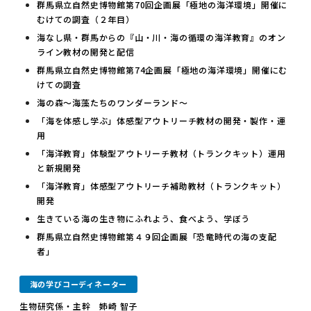
群馬県立自然史博物館第70回企画展「極地の海洋環境」開催に
むけての調査（２年目）
海なし県・群馬からの『山・川・海の循環の海洋教育』のオン
ライン教材の開発と配信
群馬県立自然史博物館第74企画展「極地の海洋環境」開催にむ
けての調査
海の森～海藻たちのワンダーランド～
「海を体感し学ぶ」体感型アウトリーチ教材の開発・製作・運
用
「海洋教育」体験型アウトリーチ教材（トランクキット）運用
と新規開発
「海洋教育」体感型アウトリーチ補助教材（トランクキット）
開発
生きている海の生き物にふれよう、食べよう、学ぼう
群馬県立自然史博物館第４９回企画展「恐竜時代の海の支配
者」
海の学びコーディネーター
生物研究係・主幹 姉崎 智子