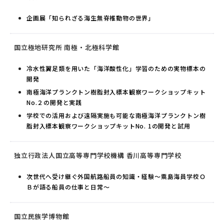
企画展「知られざる海生無脊椎動物の世界」
国立極地研究所 南極・北極科学館
冷水性翼足類を用いた「海洋酸性化」学習のための実物標本の
開発
南極海洋プランクトン樹脂封入標本観察ワークショップキット
No.２の開発と実践
学校での活用および遠隔実施も可能な南極海洋プランクトン樹
脂封入標本観察ワークショップキットNo. 1の開発と試用
独立行政法人国立高等専門学校機構 香川高等専門学校
次世代へ受け継ぐ外国航路船員の知識・経験～粟島海員学校Ｏ
Ｂが語る船員の仕事と日常～
国立民族学博物館