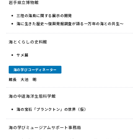
岩手県立博物館
三陸の海鳥に関する展示の開発
海に生きた歴史～復興発掘調査が語る一万年の海との共生～
海とくらしの史料館
サメ展
海の学びコーディネーター
館長 大池 明
海の中道海洋生態科学館
海の宝石「プランクトン」の世界（仮）
海の学びミュージアムサポート事務局