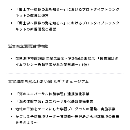
「郷土学～様似の海を知る～」におけるプロトタイプトランク
キットの改良と運営
「郷土学～様似の海を知る～」におけるプロトタイプトランク
キットの新規開発と運営
滋賀県立琵琶湖博物館
琵琶湖博物館30周年記念展示・第34回企画展示 「博物館はタ
イムマシン－魚類学者がみた琵琶湖－」(仮）
重富海岸自然ふれあい館 なぎさミュージアム
「海のユニバーサル体験学習」連携強化事業
「海の体験学習」ユニバーサル化基盤整備事業
地域の干潟をテーマにした学習プログラムの開発、実施事業
かごしま子供環境リーダー育成塾～鹿児島から地球環境の未来
を考えよう～