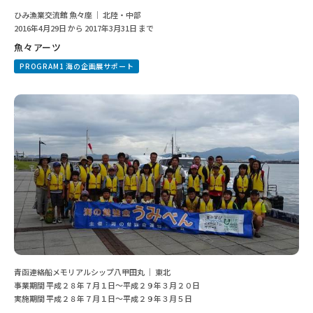
ひみ漁業交流館 魚々座 ｜ 北陸・中部
2016年4月29日 から 2017年3月31日 まで
魚々アーツ
PROGRAM1 海の企画展サポート
青函連絡船メモリアルシップ八甲田丸 ｜ 東北
事業期間 平成２８年７月１日〜平成２９年３月２０日
実施期間 平成２８年７月１日〜平成２９年３月５日