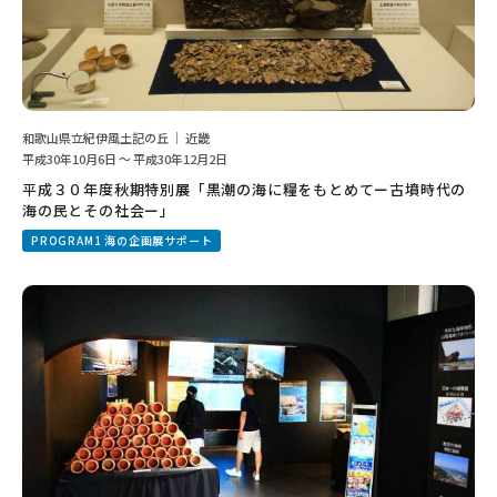
和歌山県立紀伊風土記の丘 ｜ 近畿
平成30年10月6日 ～ 平成30年12月2日
平成３０年度秋期特別展「黒潮の海に糧をもとめてー古墳時代の
海の民とその社会ー」
PROGRAM1 海の企画展サポート