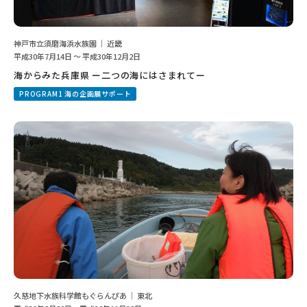
神戸市立須磨海浜水族園 ｜ 近畿
平成30年7月14日 ～ 平成30年12月2日
海からみた兵庫県 ー二つの海にはさまれてー
PROGRAM1 海の企画展サポート
久慈地下水族科学館もぐらんぴあ ｜ 東北