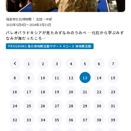
瑞浪市化石博物館 ｜ 北陸・中部
2023年5月4日～2024年3月31日
パレオパラドキシアが見たみずなみのうみべ ―化石から学ぶみず
なみが海だったころ―
PROGRAM2 海の博物館活動サポート Aコース 博物館活動
1
2
3
4
5
6
7
8
9
10
11
12
13
14
15
16
17
18
19
20
21
22
23
24
25
26
27
28
29
30
31
32
33
34
35
36
37
38
39