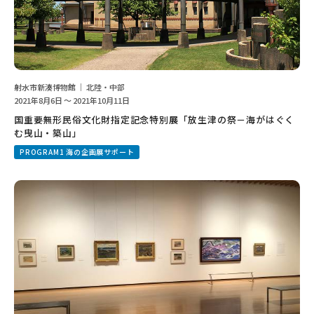
射水市新湊博物館 ｜ 北陸・中部
2021年8月6日 ～ 2021年10月11日
国重要無形民俗文化財指定記念特別展「放生津の祭－海がはぐく
む曳山・築山」
PROGRAM1 海の企画展サポート