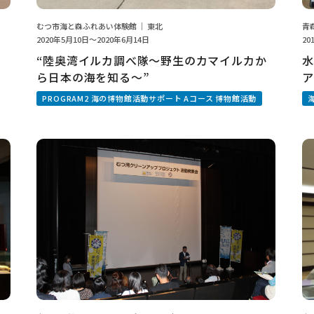
むつ市海と森ふれあい体験館 ｜ 東北
青
2020年5月10日～2020年6月14日
20
“陸奥湾イルカ調べ隊～野生のカマイルカか
水
ら日本の海を知る～”
ア
発
PROGRAM2 海の博物館活動サポート Aコース 博物館活動