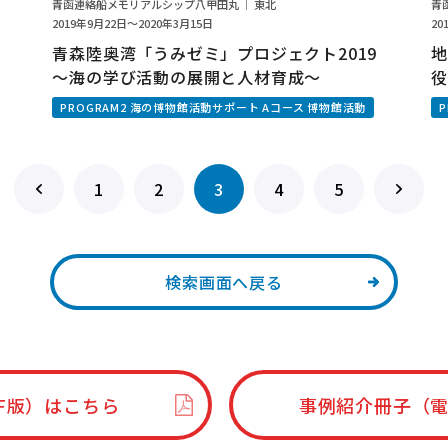
青函連絡船メモリアルシップ八甲田丸 ｜ 東北
青
2019年9月22日～2020年3月15日
20
青森陸奥湾「うみゼミ」プロジェクト2019
地
～海の学び活動の展開と人材育成～
役
デ
PROGRAM2 海の博物館活動サポート Aコース 博物館活動
1
2
3
4
5
検索画面へ戻る
F版）はこちら
事例紹介冊子（