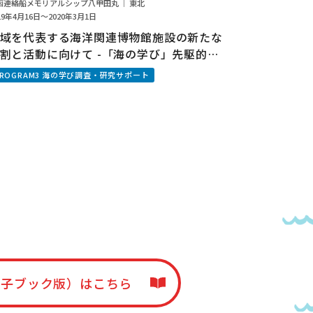
函連絡船メモリアルシップ八甲田丸 ｜ 東北
19年4月16日～2020年3月1日
域を代表する海洋関連博物館施設の新たな
割と活動に向けて -「海の学び」先駆的モ
ルの現地調査-
PROGRAM3 海の学び調査・研究サポート
電子ブック版）はこちら