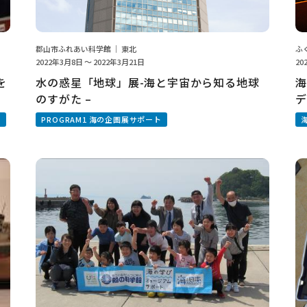
郡山市ふれあい科学館 ｜ 東北
ふ
2022年3月8日 ～ 2022年3月21日
20
を
水の惑星「地球」展-海と宇宙から知る地球
海
のすがた –
デ
動
PROGRAM1 海の企画展サポート