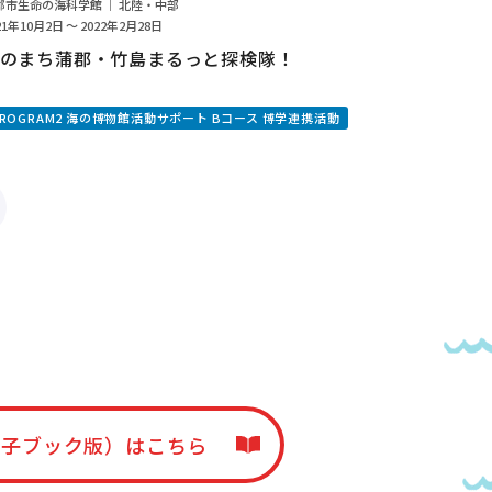
郡市生命の海科学館 ｜ 北陸・中部
21年10月2日 ～ 2022年2月28日
のまち蒲郡・竹島まるっと探検隊！
PROGRAM2 海の博物館活動サポート Bコース 博学連携活動
電子ブック版）はこちら