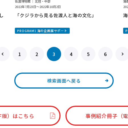
佐渡博物館 ｜ 北陸・中部
蒲
2022年7月23日～2022年10月2日
20
し
「クジラから見る佐渡人と海の文化」
海
PROGRAM1 海の企画展サポート
1
2
3
4
5
6
検索画面へ戻る
F版）はこちら
事例紹介冊子（