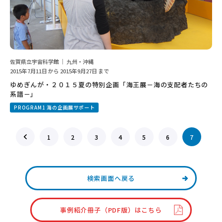
佐賀県立宇宙科学館 ｜ 九州・沖縄
2015年7月11日 から 2015年9月27日 まで
ゆめぎんが・２０１５夏の特別企画「海王展－海の支配者たちの
系譜－」
PROGRAM1 海の企画展サポート
1
2
3
4
5
6
7
検索画面へ戻る
事例紹介冊子（PDF版）はこちら