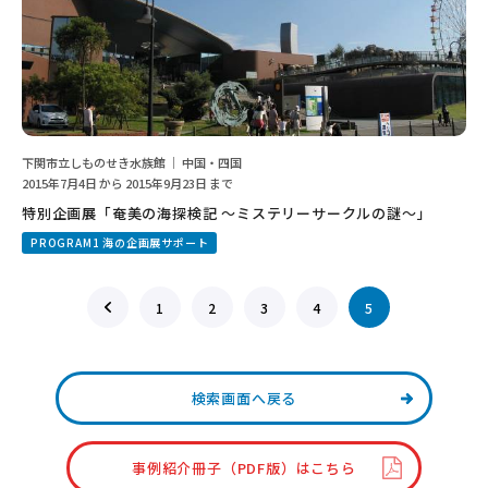
下関市立しものせき水族館 ｜ 中国・四国
2015年7月4日 から 2015年9月23日 まで
特別企画展「奄美の海探検記 ～ミステリーサークルの謎〜」
PROGRAM1 海の企画展サポート
1
2
3
4
5
検索画面へ戻る
事例紹介冊子（PDF版）はこちら