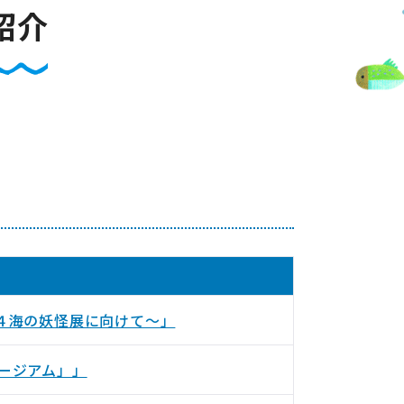
紹介
４海の妖怪展に向けて～」
ュージアム」」