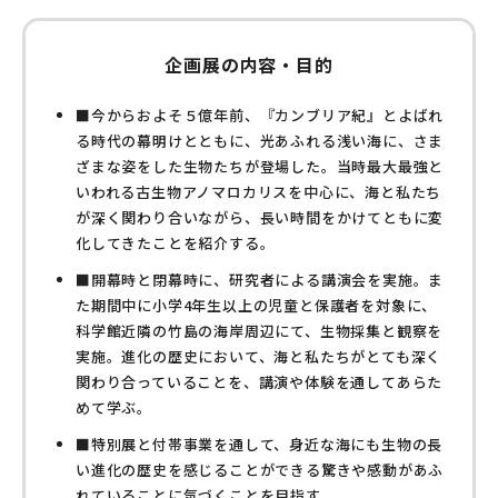
企画展の内容・目的
■今からおよそ５億年前、『カンブリア紀』とよばれ
る時代の幕明けとともに、光あふれる浅い海に、さま
ざまな姿をした生物たちが登場した。当時最大最強と
いわれる古生物アノマロカリスを中心に、海と私たち
が深く関わり合いながら、長い時間をかけてともに変
化してきたことを紹介する。
■開幕時と閉幕時に、研究者による講演会を実施。ま
た期間中に小学4年生以上の児童と保護者を対象に、
科学館近隣の竹島の海岸周辺にて、生物採集と観察を
実施。進化の歴史において、海と私たちがとても深く
関わり合っていることを、講演や体験を通してあらた
めて学ぶ。
■特別展と付帯事業を通して、身近な海にも生物の長
い進化の歴史を感じることができる驚きや感動があふ
れていることに気づくことを目指す。