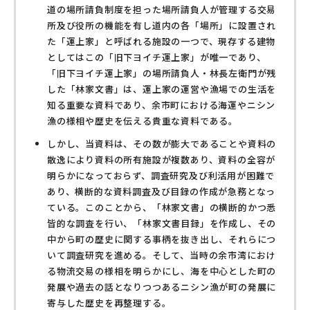
道の場所請負制度を担った場所請負人が管理する交易
所及び役所の機能を有し道内の各「場所」に設置され
た「運上家」と呼ばれる施設の一つで、現存する建物
としてはこの「旧下ヨイチ運上家」が唯一であり、
「旧下ヨイチ運上家」の場所請負人・林長左衛門が残
した「林家文書」は、運上家の運営や漁場での生活を
知る重要な資料であり、余市町における海運やニシン
漁の様相や歴史を伝える貴重な資料である。
しかし、当資料は、その数が膨大であることや資料の
散逸により資料の所有施設が複数あり、資料の全容が
明らかになっておらず、調査研究及び利活用が困難で
あり、横断的な資料調査及び目録の作成が急務となっ
ている。このことから、「林家文書」の横断的かつ悉
皆的な調査を行い、「林家文書目録」を作成し、その
中から町の歴史に関する事柄を抜き出し、それらにつ
いて調査研究を進める。そして、当時の余市湾におけ
る物流交易の様相を明らかにし、海を中心とした町の
発展や過去の話となりつつあるニシン漁が町の発展に
寄与した歴史を再整理する。