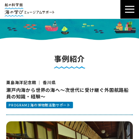
事例紹介
粟島海洋記念館 ｜ 香川県
瀬戸内海から世界の海へ～次世代に受け継ぐ外国航路船
員の知識・経験～
PROGRAM2 海の博物館活動サポート