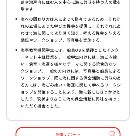
県や瀬戸内に住む人を中心に海に興味を持つ人の数を
増やす。
海への関わり方は人によって様々であるため，それぞ
れの立場にあった学びの機会を提供し、それぞれにあ
わせて海に関してより深く知り，考える機会を与える
講座やワークショップ，写真展を実施する。
海事教育機関学生には，船員OBを講師としたインタ
ーネット中継授業を，一般学生向けには，海ごみ拾
い・食育・海運を様々なテーマに関する統合的なワー
クショップ，一般の方向けには、写真展と船員による
ワークショップ、既に海に関する保全活動に興味のあ
る方には、海ごみ拾い・海運に関して学べるワークシ
ョップを開催することにより、海に親しむきっかけと
したり、現状よりさらに海の保全活動に興味を持って
いただく機会とした。
開催レポート