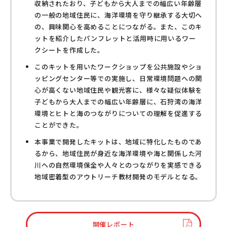
収納されたおり、子どもから大人までの幅広い年齢層
の一般の地域住民に、海洋環境を守り継承する大切へ
の、興味関心を高めることにつながる。また、このキ
ットを紹介したパンフレットと活用時に用いるワー
クシートを作成した。
このキットを用いたワークショップを公共施設やショ
ッピングセンター等での実施し、日常環境問題への関
心が高くない地域住民や観光客に、様々な疑似体験を
子どもから大人までの幅広い年齢層に、石狩湾の海洋
環境とヒトと海のつながりについての理解を促進する
ことができた。
本事業で開発したキットは、地域に特化したものであ
るから、地域住民が身近な海洋環境や海と関係した河
川への自然環境保全や人々とのつながりを実感できる
地域密着型のアウトリーチ教材開発のモデルとなる。
開催レポート