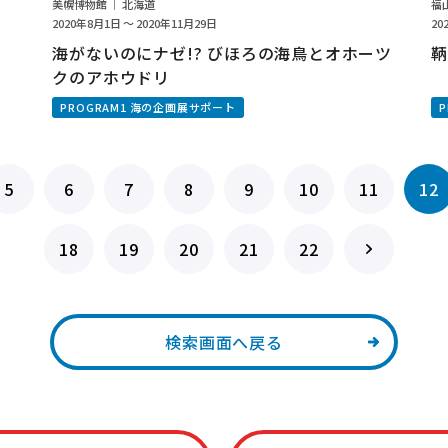
美幌博物館 ｜ 北海道
福
2020年8月1日 ～ 2020年11月29日
20
海がないのにナゼ!? びほろの海鳥とオホーツ
鞆
クのアホウドリ
PROGRAM1 海の企画展サポート
5
6
7
8
9
10
11
12
18
19
20
21
22
検索画面へ戻る