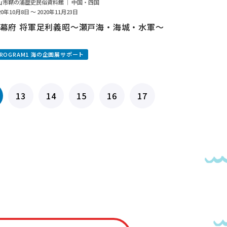
山市鞆の浦歴史民俗資料館 ｜ 中国・四国
20年10月8日 ～ 2020年11月23日
幕府 将軍足利義昭～瀬戸海・海城・水軍～
PROGRAM1 海の企画展サポート
13
14
15
16
17