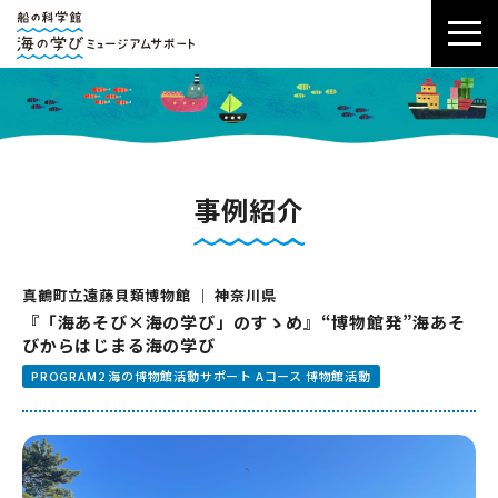
事例紹介
真鶴町立遠藤貝類博物館 ｜ 神奈川県
『「海あそび×海の学び」のすゝめ』“博物館発”海あそ
びからはじまる海の学び
PROGRAM2 海の博物館活動サポート Aコース 博物館活動