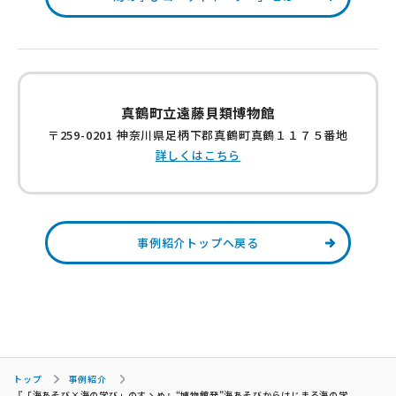
真鶴町立遠藤貝類博物館
〒259-0201 神奈川県足柄下郡真鶴町真鶴１１７５番地
詳しくはこちら
事例紹介トップへ戻る
トップ
事例紹介
『「海あそび×海の学び」のすゝめ』“博物館発”海あそびからはじまる海の学